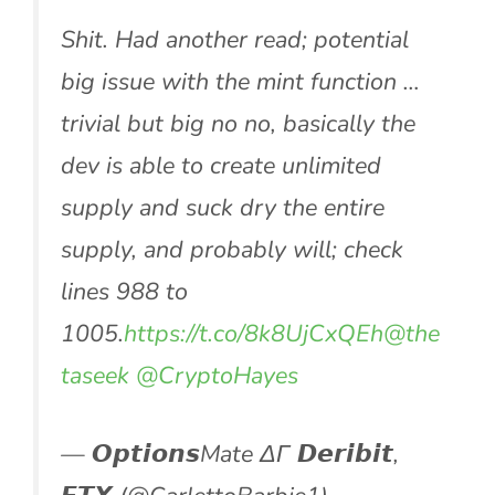
Shit. Had another read; potential
big issue with the mint function …
trivial but big no no, basically the
dev is able to create unlimited
supply and suck dry the entire
supply, and probably will; check
lines 988 to
1005.
https://t.co/8k8UjCxQEh
@the
taseek
@CryptoHayes
— 𝙊𝙥𝙩𝙞𝙤𝙣𝙨Mate ΔΓ 𝘿𝙚𝙧𝙞𝙗𝙞𝙩,