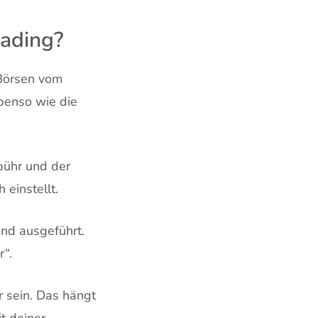
rading?
-Börsen vom
benso wie die
bühr und der
 einstellt.
end ausgeführt.
r“.
r sein. Das hängt