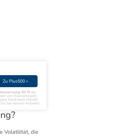
Zu Plus500 »
ikowarnung: 82 %
der
ten von Kleinanlegern
ieren Geld beim Handel
FDs bei diesem Anbieter.
ing?
Volatilität, die