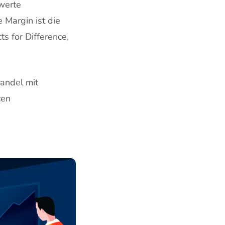
swerte
 Margin ist die
s for Difference,
andel mit
cen