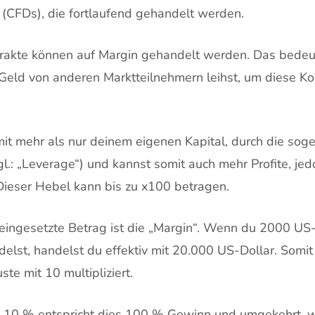
 (CFDs), die fortlaufend gehandelt werden.
trakte können auf Margin gehandelt werden. Das bedeut
 Geld von anderen Marktteilnehmern leihst, um diese Ko
mit mehr als nur deinem eigenen Kapital, durch die sog
.: „Leverage“) und kannst somit auch mehr Profite, je
 Dieser Hebel kann bis zu x100 betragen.
 eingesetzte Betrag ist die „Margin“. Wenn du 2000 US-
elst, handelst du effektiv mit 20.000 US-Dollar. Somit
te mit 10 multipliziert.
m 10 % entspricht dies 100 % Gewinn und umgekehrt, 