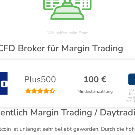
Wir helfen beim Start
CFD Broker für Margin Trading
Plus500
100 €
Ris
Mindesteinzahlung
Kon
verl
mit C
gentlich Margin Trading / Daytrad
coin ist unlängst sehr beliebt geworden. Durch die hohe 