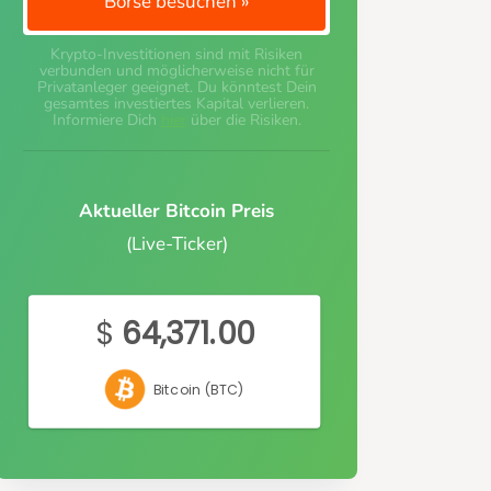
Börse besuchen »
Krypto-Investitionen sind mit Risiken
verbunden und möglicherweise nicht für
Privatanleger geeignet. Du könntest Dein
gesamtes investiertes Kapital verlieren.
Informiere Dich
hier
über die Risiken.
Aktueller Bitcoin Preis
(Live-Ticker)
$
64,371.00
Bitcoin (BTC)