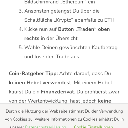
Bildschirmrand „Ethereum“ ein
Ansonsten gelangst Du über die
Schaltfläche „Krypto“ ebenfalls zu ETH
Klicke nun auf
Button „Traden“ oben
rechts
in der Übersicht
Wähle Deinen gewünschten Kaufbetrag
und löse den Trade aus
Coin-Ratgeber Tipp:
Achte darauf, dass Du
keinen Hebel verwendest
. Mit einem Hebel
kaufst Du ein
Finanzderivat
. Du profitierst zwar
von der Wertentwicklung, hast jedoch
keine
echten Ethereum gekauft, mit PayPal
.
Durch die Nutzung der Webseite stimmst Du der Verwendung
von Cookies zu. Weitere Informationen zu Cookies erhältst Du in
unserer
Datenschutzerklärung
.
Cookie Einstellungen