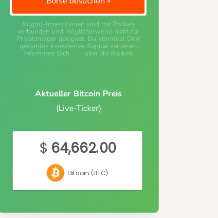
Börse besuchen »
Krypto-Investitionen sind mit Risiken
verbunden und möglicherweise nicht für
Privatanleger geeignet. Du könntest Dein
gesamtes investiertes Kapital verlieren.
Informiere Dich
hier
über die Risiken.
Aktueller Bitcoin Preis
(Live-Ticker)
$
64,662.00
Bitcoin (BTC)