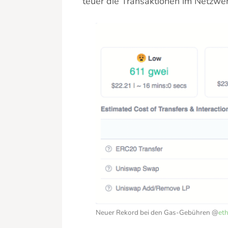
teuer die Transaktionen im Netzwer
Neuer Rekord bei den Gas-Gebühren @
et