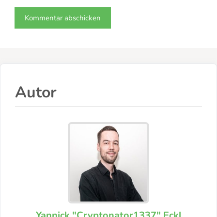
Autor
Yannick "Cryptonator1337" Eckl