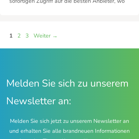
sofortigen Zugriff auf die besten Anbieter, wo
Seite
Seite
Seite
1
2
3
Weiter
→
Melden Sie sich zu unserem
Newsletter an:
Melden Sie sich jetzt zu unserem Newsletter an
und erhalten Sie alle brandneuen Informationen