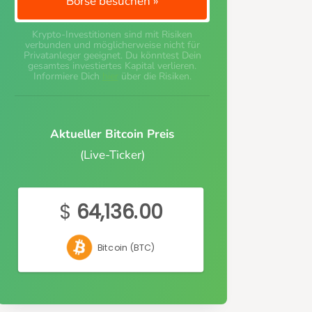
Börse besuchen »
Krypto-Investitionen sind mit Risiken
verbunden und möglicherweise nicht für
Privatanleger geeignet. Du könntest Dein
gesamtes investiertes Kapital verlieren.
Informiere Dich
hier
über die Risiken.
Aktueller Bitcoin Preis
(Live-Ticker)
$
64,136.00
Bitcoin (BTC)