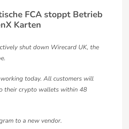
tische FCA stoppt Betrieb
enX Karten
ectively shut down Wirecard UK, the
pe.
working today. All customers will
o their crypto wallets within 48
gram to a new vendor.