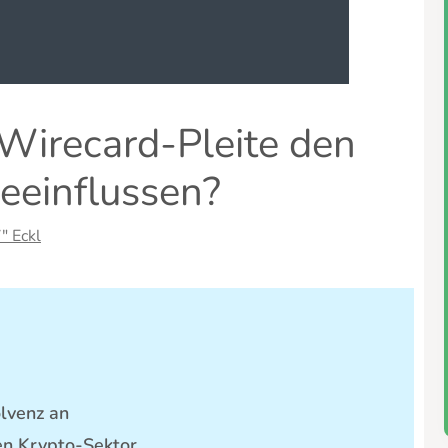
Wirecard-Pleite den
eeinflussen?
" Eckl
lvenz an
den Krypto-Sektor