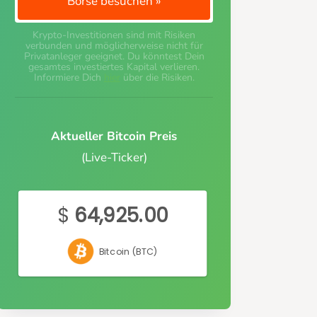
Börse besuchen »
Krypto-Investitionen sind mit Risiken
verbunden und möglicherweise nicht für
Privatanleger geeignet. Du könntest Dein
gesamtes investiertes Kapital verlieren.
Informiere Dich
hier
über die Risiken.
Aktueller Bitcoin Preis
(Live-Ticker)
$
64,925.00
Bitcoin (BTC)