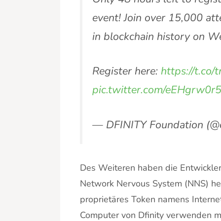
event! Join over 15,000 at
in blockchain history on 
Register here:
https://t.co
pic.twitter.com/eEHgrw0r
— DFINITY Foundation (@d
Des Weiteren haben die Entwickle
Network Nervous System (NNS) heiß
proprietäres Token namens Interne
Computer von Dfinity verwenden mö