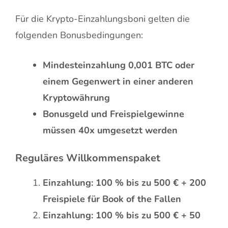
Für die Krypto-Einzahlungsboni gelten die
folgenden Bonusbedingungen:
Mindesteinzahlung 0,001 BTC oder
einem Gegenwert in einer anderen
Kryptowährung
Bonusgeld und Freispielgewinne
müssen 40x umgesetzt werden
Reguläres Willkommenspaket
Einzahlung: 100 % bis zu 500 € + 200
Freispiele für Book of the Fallen
Einzahlung: 100 % bis zu 500 € + 50