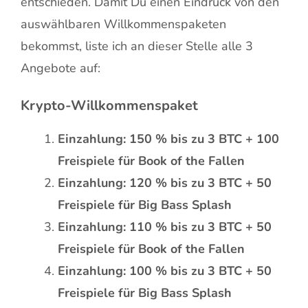
entschieden. Damit Du einen Eindruck von den
auswählbaren Willkommenspaketen
bekommst, liste ich an dieser Stelle alle 3
Angebote auf:
Krypto-Willkommenspaket
Einzahlung: 150 % bis zu 3 BTC + 100
Freispiele für Book of the Fallen
Einzahlung: 120 % bis zu 3 BTC + 50
Freispiele für Big Bass Splash
Einzahlung: 110 % bis zu 3 BTC + 50
Freispiele für Book of the Fallen
Einzahlung: 100 % bis zu 3 BTC + 50
Freispiele für Big Bass Splash