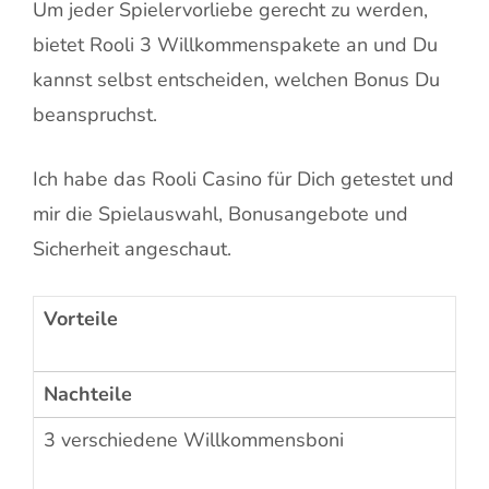
Um jeder Spielervorliebe gerecht zu werden,
bietet Rooli 3 Willkommenspakete an und Du
kannst selbst entscheiden, welchen Bonus Du
beanspruchst.
Ich habe das Rooli Casino für Dich getestet und
mir die Spielauswahl, Bonusangebote und
Sicherheit angeschaut.
Vorteile
Nachteile
3 verschiedene Willkommensboni