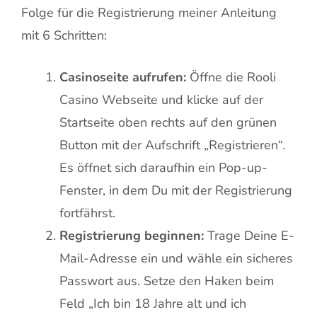
Folge für die Registrierung meiner Anleitung
mit 6 Schritten:
Casinoseite aufrufen:
Öffne die Rooli
Casino Webseite und klicke auf der
Startseite oben rechts auf den grünen
Button mit der Aufschrift „Registrieren“.
Es öffnet sich daraufhin ein Pop-up-
Fenster, in dem Du mit der Registrierung
fortfährst.
Registrierung beginnen:
Trage Deine E-
Mail-Adresse ein und wähle ein sicheres
Passwort aus. Setze den Haken beim
Feld „Ich bin 18 Jahre alt und ich