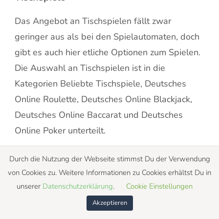
Das Angebot an Tischspielen fällt zwar
geringer aus als bei den Spielautomaten, doch
gibt es auch hier etliche Optionen zum Spielen.
Die Auswahl an Tischspielen ist in die
Kategorien Beliebte Tischspiele, Deutsches
Online Roulette, Deutsches Online Blackjack,
Deutsches Online Baccarat und Deutsches
Online Poker unterteilt.
In den Kategorien stehen jeweils verschiedene
Durch die Nutzung der Webseite stimmst Du der Verwendung
von Cookies zu. Weitere Informationen zu Cookies erhältst Du in
Varianten der Casinoklassier zur Verfügung und
unserer
Datenschutzerklärung
.
Cookie Einstellungen
ich spielte bei meinem Test zum Beispiel Single
Akzeptieren
Deck Blackjack, Maxi Roulette, Prosperity Tree