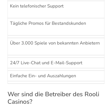
Kein telefonischer Support
Tägliche Promos für Bestandskunden
Über 3.000 Spiele von bekannten Anbietern
24/7 Live-Chat und E-Mail-Support
Einfache Ein- und Auszahlungen
Wer sind die Betreiber des Rooli
Casinos?