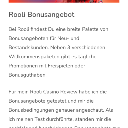
Rooli Bonusangebot
Bei Rooli findest Du eine breite Palette von
Bonusangeboten für Neu- und
Bestandskunden. Neben 3 verschiedenen
Willkommenspaketen gibt es tägliche
Promotionen mit Freispielen oder
Bonusguthaben.
Für mein Rooli Casino Review habe ich die
Bonusangebote getestet und mir die
Bonusbedingungen genauer angeschaut. Als
ich meinen Test durchführte, standen mir die