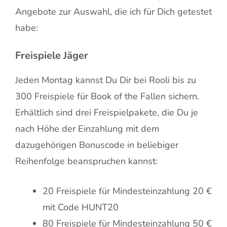
Angebote zur Auswahl, die ich für Dich getestet
habe:
Freispiele Jäger
Jeden Montag kannst Du Dir bei Rooli bis zu
300 Freispiele für Book of the Fallen sichern.
Erhältlich sind drei Freispielpakete, die Du je
nach Höhe der Einzahlung mit dem
dazugehörigen Bonuscode in beliebiger
Reihenfolge beanspruchen kannst:
20 Freispiele für Mindesteinzahlung 20 €
mit Code HUNT20
80 Freispiele für Mindesteinzahlung 50 €