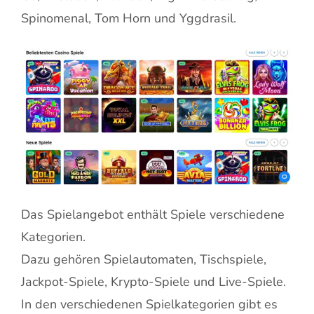
Spinomenal, Tom Horn und Yggdrasil.
Das Spielangebot enthält Spiele verschiedene
Kategorien.
Dazu gehören Spielautomaten, Tischspiele,
Jackpot-Spiele, Krypto-Spiele und Live-Spiele.
In den verschiedenen Spielkategorien gibt es