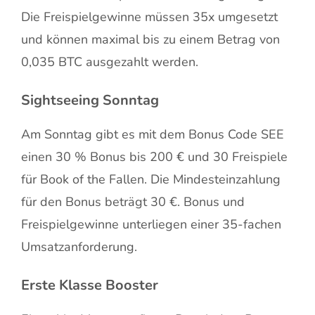
Die Freispielgewinne müssen 35x umgesetzt
und können maximal bis zu einem Betrag von
0,035 BTC ausgezahlt werden.
Sightseeing Sonntag
Am Sonntag gibt es mit dem Bonus Code SEE
einen 30 % Bonus bis 200 € und 30 Freispiele
für Book of the Fallen. Die Mindesteinzahlung
für den Bonus beträgt 30 €. Bonus und
Freispielgewinne unterliegen einer 35-fachen
Umsatzanforderung.
Erste Klasse Booster