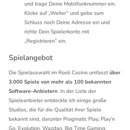
und trage Deine Mobilfunknummer ein.
Klicke auf „Weiter“ und gebe zum
Schluss noch Deine Adresse ein und
richte Dein Spielerkonto mit
„Registrieren“ ein.
Spielangebot
Die Spielauswahl im Rooli Casino umfasst
über
3.000 Spiele von mehr als 100 bekannten
Software-Anbietern
. In der Liste der
Spieleanbieter entdeckte ich einige große
Studios, die für die Qualität ihrer Spiele
bekannt sind, darunter Pragmatic Play, Play’n
Go, Evolution, Wazdan, Big Time Gaming,