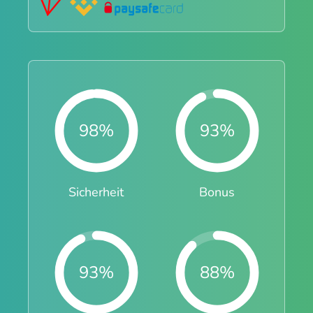
,
,
98%
93%
Sicherheit
Bonus
93%
88%