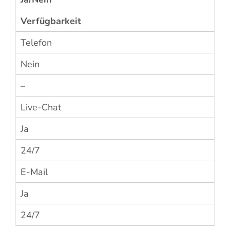
Verfügbarkeit
Telefon
Nein
–
Live-Chat
Ja
24/7
E-Mail
Ja
24/7