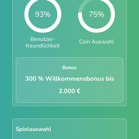
93%
75%
Benutzer-
Coin Auswahl
freundlichkeit
Bonus
300 % Willkommensbonus bis
2.000 €
Spielauswahl