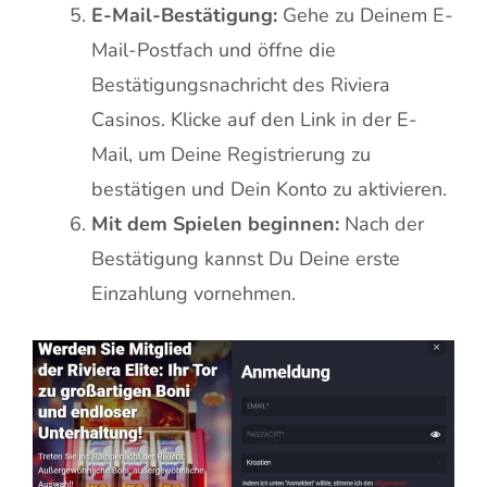
E-Mail-Bestätigung:
Gehe zu Deinem E-
Mail-Postfach und öffne die
Bestätigungsnachricht des Riviera
Casinos. Klicke auf den Link in der E-
Mail, um Deine Registrierung zu
bestätigen und Dein Konto zu aktivieren.
Mit dem Spielen beginnen:
Nach der
Bestätigung kannst Du Deine erste
Einzahlung vornehmen.