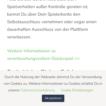
Spielverhalten außer Kontrolle geraten ist,
kannst Du über Dein Spielerkonto den
Selbstausschluss vornehmen oder sogar einen
dauerhaften Ausschluss von der Plattform
veranlassen.
Weitere Informationen zu
verantwortungsvollem Glücksspiel >>
Fazit: Meine Riviera Erfahrungen
Durch die Nutzung der Webseite stimmst Du der Verwendung
von Cookies zu. Weitere Informationen zu Cookies erhältst Du in
Nach meinem Test fällt die Riviera Bewertung
unserer
Datenschutzerklärung
.
Cookie Einstellungen
positiv aus. Meine Riviera Erfahrungen waren in
Akzeptieren
allen Bereichen gut und das Gesamtpaket des