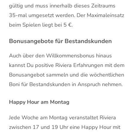
gültig und muss innerhalb dieses Zeitraums
35-mal umgesetzt werden. Der Maximaleinsatz
beim Spielen liegt bei 5 €.
Bonusangebote für Bestandskunden
Auch über den Willkommensbonus hinaus
kannst Du positive Riviera Erfahrungen mit dem
Bonusangebot sammeln und die wöchentlichen
Boni für Bestandskunden in Anspruch nehmen.
Happy Hour am Montag
Jede Woche am Montag veranstaltet Riviera
zwischen 17 und 19 Uhr eine Happy Hour mit