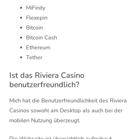
MiFinity
Flexepin
Bitcoin
Bitcoin Cash
Ethereum
Tether
Ist das Riviera Casino
benutzerfreundlich?
Mich hat die Benutzerfreundlichkeit des Riviera
Casinos sowohl am Desktop als auch bei der
mobilen Nutzung überzeugt.
Die Webseite ist übersichtlich aufgebaut,