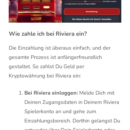
Wie zahle ich bei Riviera ein?
Die Einzahlung ist überaus einfach, und der
gesamte Prozess ist anfängerfreundlich
gestaltet. So zahlst Du Geld per
Kryptowährung bei Riviera ein:
Bei Riviera einloggen:
Melde Dich mit
Deinen Zugangsdaten in Deinem Riviera
Spielerkonto an und gehe zum
Einzahlungsbereich. Dorthin gelangst Du