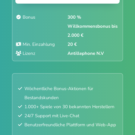
Bonus
300 %
Willkommensbonus bis
2.000 €
Min. Einzahlung
20 €
Lizenz
Antillephone N.V
Wöchentliche Bonus-Aktionen für
Bestandskunden
1.000+ Spiele von 30 bekannten Herstellern
24/7 Support mit Live-Chat
Benutzerfreundliche Plattform und Web-App