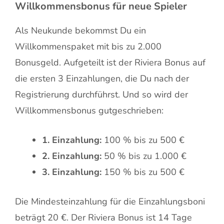
Willkommensbonus für neue Spieler
Als Neukunde bekommst Du ein
Willkommenspaket mit bis zu 2.000
Bonusgeld. Aufgeteilt ist der Riviera Bonus auf
die ersten 3 Einzahlungen, die Du nach der
Registrierung durchführst. Und so wird der
Willkommensbonus gutgeschrieben:
1. Einzahlung:
100 % bis zu 500 €
2. Einzahlung:
50 % bis zu 1.000 €
3. Einzahlung:
150 % bis zu 500 €
Die Mindesteinzahlung für die Einzahlungsboni
beträgt 20 €. Der Riviera Bonus ist 14 Tage