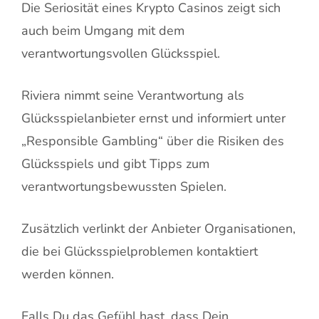
Die Seriosität eines Krypto Casinos zeigt sich
auch beim Umgang mit dem
verantwortungsvollen Glücksspiel.
Riviera nimmt seine Verantwortung als
Glücksspielanbieter ernst und informiert unter
„Responsible Gambling“ über die Risiken des
Glücksspiels und gibt Tipps zum
verantwortungsbewussten Spielen.
Zusätzlich verlinkt der Anbieter Organisationen,
die bei Glücksspielproblemen kontaktiert
werden können.
Falls Du das Gefühl hast, dass Dein