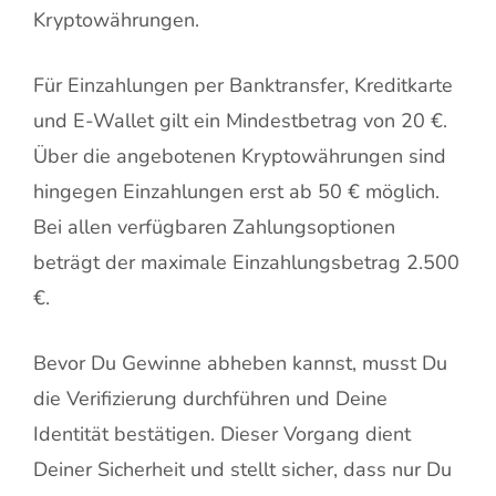
Kryptowährungen.
Für Einzahlungen per Banktransfer, Kreditkarte
und E-Wallet gilt ein Mindestbetrag von 20 €.
Über die angebotenen Kryptowährungen sind
hingegen Einzahlungen erst ab 50 € möglich.
Bei allen verfügbaren Zahlungsoptionen
beträgt der maximale Einzahlungsbetrag 2.500
€.
Bevor Du Gewinne abheben kannst, musst Du
die Verifizierung durchführen und Deine
Identität bestätigen. Dieser Vorgang dient
Deiner Sicherheit und stellt sicher, dass nur Du