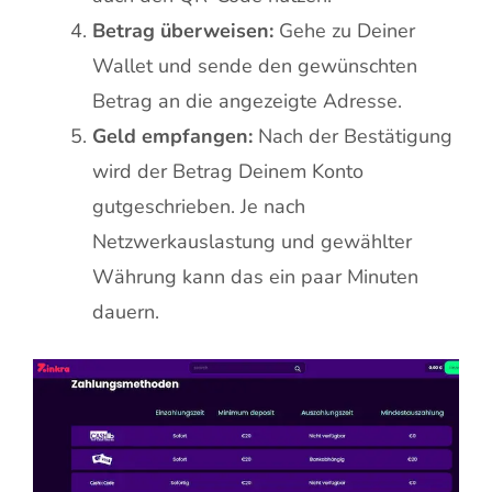
Betrag überweisen:
Gehe zu Deiner
Wallet und sende den gewünschten
Betrag an die angezeigte Adresse.
Geld empfangen:
Nach der Bestätigung
wird der Betrag Deinem Konto
gutgeschrieben. Je nach
Netzwerkauslastung und gewählter
Währung kann das ein paar Minuten
dauern.