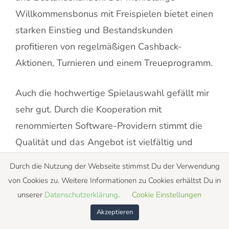
Willkommensbonus mit Freispielen bietet einen
starken Einstieg und Bestandskunden
profitieren von regelmäßigen Cashback-
Aktionen, Turnieren und einem Treueprogramm.
Auch die hochwertige Spielauswahl gefällt mir
sehr gut. Durch die Kooperation mit
renommierten Software-Providern stimmt die
Qualität und das Angebot ist vielfältig und
bedient verschiedene Geschmäcker.
Durch die Nutzung der Webseite stimmst Du der Verwendung
von Cookies zu. Weitere Informationen zu Cookies erhältst Du in
Ein weiterer Pluspunkt ist der Kundensupport.
unserer
Datenschutzerklärung
.
Cookie Einstellungen
Besonders der Live-Chat überzeugt mit
Akzeptieren
schnellen Antworten. Einziger Kritikpunkt: Der