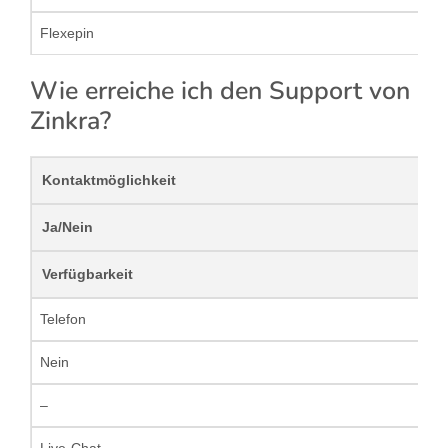
Flexepin
Wie erreiche ich den Support von
Zinkra?
Kontaktmöglichkeit
Ja/Nein
Verfügbarkeit
Telefon
Nein
–
Live-Chat