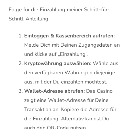
Folge für die Einzahlung meiner Schritt-für-
Schritt-Anleitung:
Einloggen & Kassenbereich aufrufen:
Melde Dich mit Deinen Zugangsdaten an
und klicke auf „Einzahlung“.
Kryptowährung auswählen:
Wähle aus
den verfügbaren Währungen diejenige
aus, mit der Du einzahlen möchtest.
Wallet-Adresse abrufen:
Das Casino
zeigt eine Wallet-Adresse für Deine
Transaktion an. Kopiere die Adresse für
die Einzahlung. Alternativ kannst Du
auch den QR-Code nutzen.