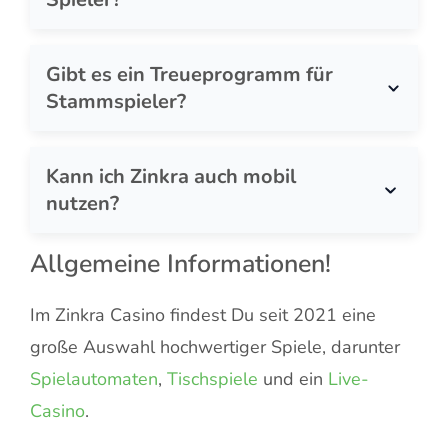
Gibt es ein Treueprogramm für
Stammspieler?
Kann ich Zinkra auch mobil
nutzen?
Allgemeine Informationen!
Im Zinkra Casino findest Du seit 2021 eine
große Auswahl hochwertiger Spiele, darunter
Spielautomaten
,
Tischspiele
und ein
Live-
Casino
.