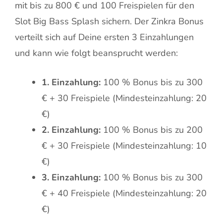
mit bis zu 800 € und 100 Freispielen für den
Slot Big Bass Splash sichern. Der Zinkra Bonus
verteilt sich auf Deine ersten 3 Einzahlungen
und kann wie folgt beansprucht werden:
1. Einzahlung:
100 % Bonus bis zu 300
€ + 30 Freispiele (Mindesteinzahlung: 20
€)
2. Einzahlung:
100 % Bonus bis zu 200
€ + 30 Freispiele (Mindesteinzahlung: 10
€)
3. Einzahlung:
100 % Bonus bis zu 300
€ + 40 Freispiele (Mindesteinzahlung: 20
€)