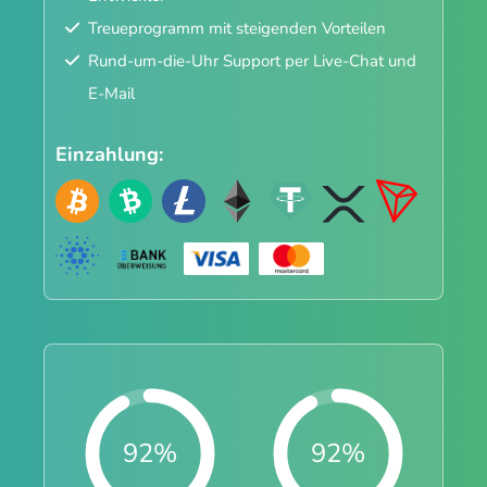
Treueprogramm mit steigenden Vorteilen
Rund-um-die-Uhr Support per Live-Chat und
E-Mail
Einzahlung:
,
,
,
,
,
,
,
,
,
,
92%
92%