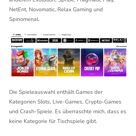
NetEnt, Novomatic, Relax Gaming und
Spinomenal.
Die Spieleauswahl enthält Games der
Kategorien Slots, Live-Games, Crypto-Games
und Crash-Spiele. Es überraschte mich, dass es
keine Kategorie für Tischspiele gibt.