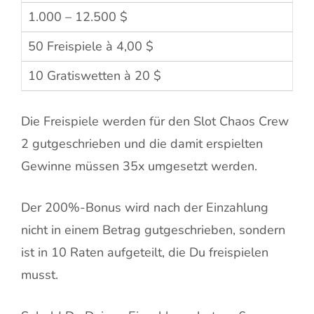
1.000 – 12.500 $
50 Freispiele à 4,00 $
10 Gratiswetten à 20 $
Die Freispiele werden für den Slot Chaos Crew
2 gutgeschrieben und die damit erspielten
Gewinne müssen 35x umgesetzt werden.
Der 200%-Bonus wird nach der Einzahlung
nicht in einem Betrag gutgeschrieben, sondern
ist in 10 Raten aufgeteilt, die Du freispielen
musst.