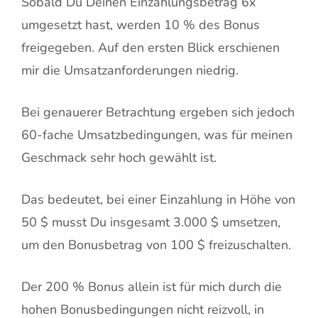
Sobald Du Deinen Einzahlungsbetrag 6x
umgesetzt hast, werden 10 % des Bonus
freigegeben. Auf den ersten Blick erschienen
mir die Umsatzanforderungen niedrig.
Bei genauerer Betrachtung ergeben sich jedoch
60-fache Umsatzbedingungen, was für meinen
Geschmack sehr hoch gewählt ist.
Das bedeutet, bei einer Einzahlung in Höhe von
50 $ musst Du insgesamt 3.000 $ umsetzen,
um den Bonusbetrag von 100 $ freizuschalten.
Der 200 % Bonus allein ist für mich durch die
hohen Bonusbedingungen nicht reizvoll, in