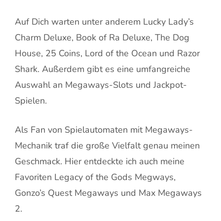
Auf Dich warten unter anderem Lucky Lady’s
Charm Deluxe, Book of Ra Deluxe, The Dog
House, 25 Coins, Lord of the Ocean und Razor
Shark. Außerdem gibt es eine umfangreiche
Auswahl an Megaways-Slots und Jackpot-
Spielen.
Als Fan von Spielautomaten mit Megaways-
Mechanik traf die große Vielfalt genau meinen
Geschmack. Hier entdeckte ich auch meine
Favoriten Legacy of the Gods Megways,
Gonzo’s Quest Megaways und Max Megaways
2.