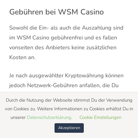
Gebühren bei WSM Casino
Sowohl die Ein- als auch die Auszahlung sind
im WSM Casino gebührenfrei und es fallen
vonseiten des Anbieters keine zusätzlichen
Kosten an.
Je nach ausgewählter Kryptowährung können
jedoch Netzwerk-Gebühren anfallen, die Du
zusätzlich bezahlen musst.
Durch die Nutzung der Webseite stimmst Du der Verwendung
von Cookies zu. Weitere Informationen zu Cookies erhältst Du in
Kundenservice
unserer
Datenschutzerklärung
.
Cookie Einstellungen
Akzeptieren
Der Kundenservice steht Dir bei Fragen oder