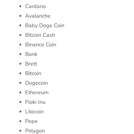
Cardano
Avalanche
Baby Doge Coin
Bitcoin Cash
Binance Coin
Bonk
Brett
Bitcoin
Dogecoin
Ethereum
Floki Inu
Litecoin
Pepe
Polygon