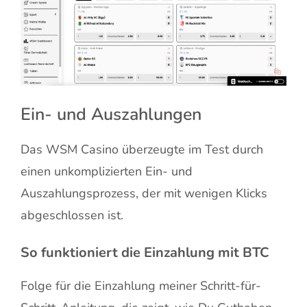
Ein- und Auszahlungen
Das WSM Casino überzeugte im Test durch
einen unkomplizierten Ein- und
Auszahlungsprozess, der mit wenigen Klicks
abgeschlossen ist.
So funktioniert die Einzahlung mit BTC
Folge für die Einzahlung meiner Schritt-für-