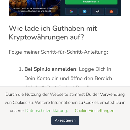
Wie lade ich Guthaben mit
Kryptowährungen auf?
Folge meiner Schritt-für-Schritt-Anleitung:
Bei Spin.io anmelden
: Logge Dich in
Dein Konto ein und öffne den Bereich
„Wallet“. Dort findest Du alle
Durch die Nutzung der Webseite stimmst Du der Verwendung
verfügbaren Zahlungsoptionen.
von Cookies zu. Weitere Informationen zu Cookies erhältst Du in
Gewünschte Kryptowährung wählen
:
unserer
Datenschutzerklärung
.
Cookie Einstellungen
Entscheide Dich für den Coin, mit dem
Akzeptieren
Du einzahlen möchtest.