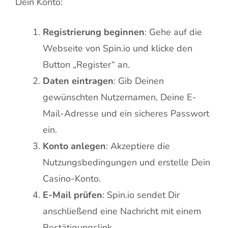
Dein Konto:
Registrierung beginnen
: Gehe auf die
Webseite von Spin.io und klicke den
Button „Register“ an.
Daten eintragen
: Gib Deinen
gewünschten Nutzernamen, Deine E-
Mail-Adresse und ein sicheres Passwort
ein.
Konto anlegen
: Akzeptiere die
Nutzungsbedingungen und erstelle Dein
Casino-Konto.
E-Mail prüfen
: Spin.io sendet Dir
anschließend eine Nachricht mit einem
Bestätigungslink.