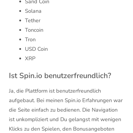
Sand Coin
Solana
Tether
Toncoin
Tron
USD Coin
XRP
Ist Spin.io benutzerfreundlich?
Ja, die Plattform ist benutzerfreundlich
aufgebaut. Bei meinen Spin.io Erfahrungen war
die Seite einfach zu bedienen. Die Navigation
ist unkompliziert und Du gelangst mit wenigen
Klicks zu den Spielen, den Bonusangeboten