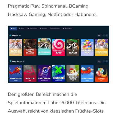
Pragmatic Play, Spinomenal, BGaming,
Hacksaw Gaming, NetEnt oder Habanero.
Den größten Bereich machen die
Spielautomaten mit über 6.000 Titeln aus. Die
Auswahl reicht von klassischen Früchte-Slots