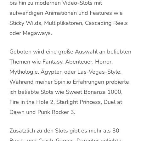
bis hin zu modernen Video-Slots mit
aufwendigen Animationen und Features wie
Sticky Wilds, Multiplikatoren, Cascading Reels
oder Megaways.
Geboten wird eine große Auswahl an beliebten
Themen wie Fantasy, Abenteuer, Horror,
Mythologie, Ägypten oder Las-Vegas-Style.
Während meiner Spin.io Erfahrungen probierte
ich beliebte Slots wie Sweet Bonanza 1000,
Fire in the Hole 2, Starlight Princess, Duel at
Dawn und Punk Rocker 3.
Zusätzlich zu den Slots gibt es mehr als 30
Burst- und Crash-Games. Darunter beliebte