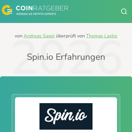
Zum
Inhalt
springen
2026
von
Andreas Sagel
überprüft von
Thomas Lastio
Spin.io Erfahrungen