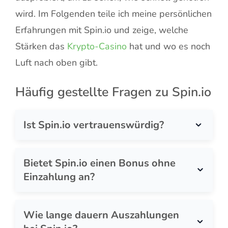
wird. Im Folgenden teile ich meine persönlichen
Erfahrungen mit Spin.io und zeige, welche
Stärken das
Krypto-Casino
hat und wo es noch
Luft nach oben gibt.
Häufig gestellte Fragen zu Spin.io
Ist Spin.io vertrauenswürdig?
Bietet Spin.io einen Bonus ohne
Einzahlung an?
Wie lange dauern Auszahlungen