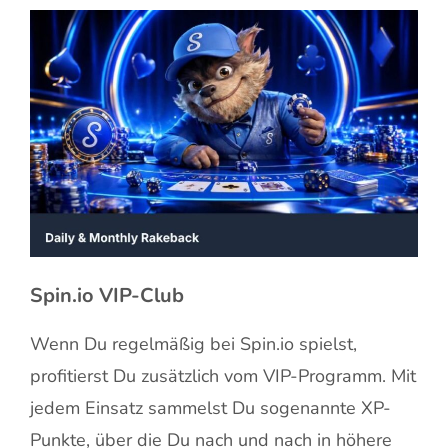
Spin.io VIP-Club
Wenn Du regelmäßig bei Spin.io spielst,
profitierst Du zusätzlich vom VIP-Programm. Mit
jedem Einsatz sammelst Du sogenannte XP-
Punkte, über die Du nach und nach in höhere