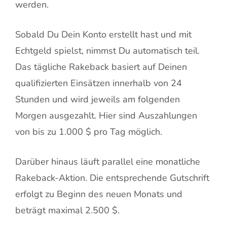
werden.
Sobald Du Dein Konto erstellt hast und mit
Echtgeld spielst, nimmst Du automatisch teil.
Das tägliche Rakeback basiert auf Deinen
qualifizierten Einsätzen innerhalb von 24
Stunden und wird jeweils am folgenden
Morgen ausgezahlt. Hier sind Auszahlungen
von bis zu 1.000 $ pro Tag möglich.
Darüber hinaus läuft parallel eine monatliche
Rakeback-Aktion. Die entsprechende Gutschrift
erfolgt zu Beginn des neuen Monats und
beträgt maximal 2.500 $.