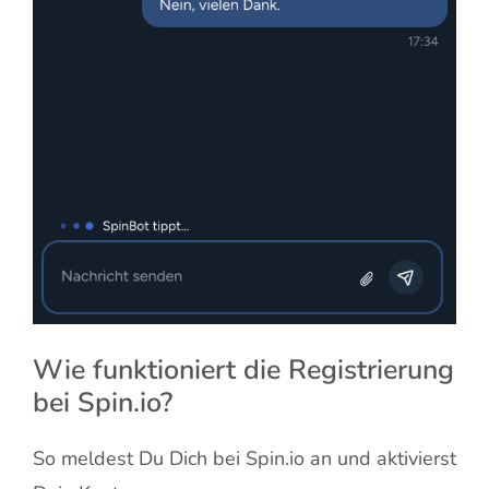
Wie funktioniert die Registrierung
bei Spin.io?
So meldest Du Dich bei Spin.io an und aktivierst