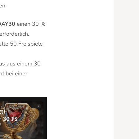
en:
DAY30
einen 30 %
rforderlich.
lte 50 Freispiele
us aus einem 30
d bei einer