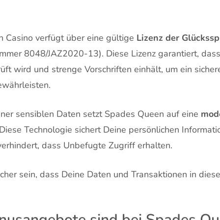
Casino verfügt über eine gültige
Lizenz der Glückssp
mmer 8048/JAZ2020-13). Diese Lizenz garantiert, dass
ft wird und strenge Vorschriften einhält, um ein sicher
ewährleisten.
iner sensiblen Daten setzt Spades Queen auf eine
mod
 Diese Technologie sichert Deine persönlichen Informa
rhindert, dass Unbefugte Zugriff erhalten.
icher sein, dass Deine Daten und Transaktionen in dies
nusangebote sind bei Spades Q