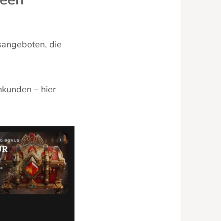
angeboten, die
mkunden – hier