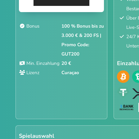
Besta
Über 8
Bonus
100 % Bonus bis zu
Live-S
3.000 € & 200 FS |
24/7 
Promo Code:
Unter
GUT200
Einzahl
Min. Einzahlung
20 €
Lizenz
Curaçao
,
,
,
Spielauswahl