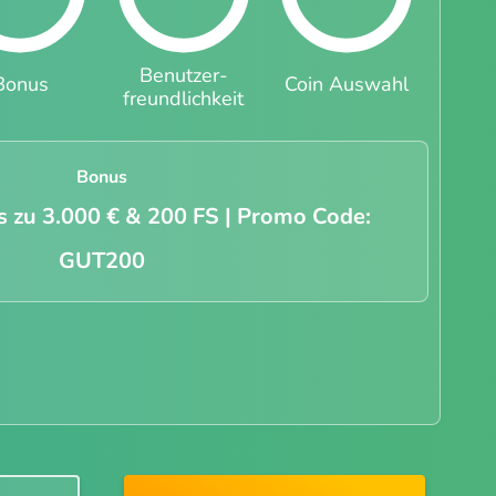
Benutzer-
Bonus
Coin Auswahl
freundlichkeit
Bonus
 zu 3.000 € & 200 FS |
Promo Code:
GUT200