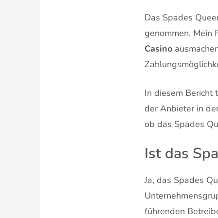
Das Spades Queen 
genommen. Mein Fo
Casino
ausmachen:
Zahlungsmöglichke
In diesem Bericht 
der Anbieter in de
ob das Spades Quee
Ist das Sp
Ja, das Spades Que
Unternehmensgrup
führenden Betreib