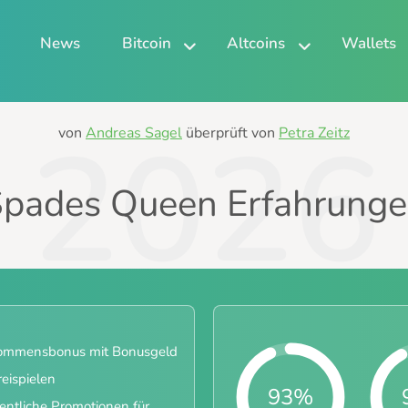
News
Bitcoin
Altcoins
Wallets
2026
von
Andreas Sagel
überprüft von
Petra Zeitz
pades Queen Erfahrung
ommensbonus mit Bonusgeld
eispielen
93%
ntliche Promotionen für