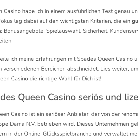
Casino habe ich in einem ausführlichen Test genau un
kus lag dabei auf den wichtigsten Kriterien, die ein
gu
 Bonusangebote, Spielauswahl, Sicherheit, Kundenser
iten.
teile ich meine Erfahrungen mit Spades Queen Casino un
n verschiedenen Bereichen abschneidet. Lies weiter, u
n Casino die richtige Wahl für Dich ist!
ades Queen Casino seriös und lize
en Casino ist ein seriöser Anbieter, der von der renom
pe Dama N.V. betrieben wird. Dieses Unternehmen geh
ern in der Online-Glücksspielbranche und verwaltet meh