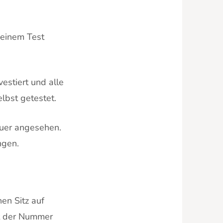
 einem Test
vestiert und alle
lbst getestet.
auer angesehen.
ngen.
en Sitz auf
it der Nummer