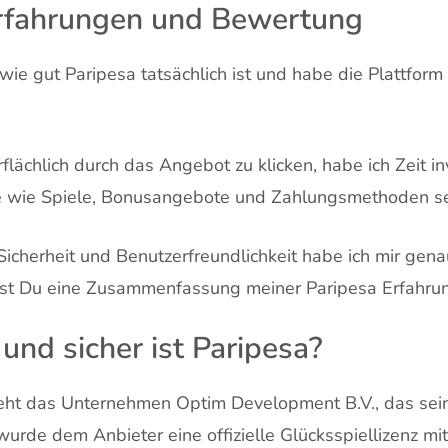
Erfahrungen und Bewertung
 wie gut Paripesa tatsächlich ist und habe die Plattform
flächlich durch das Angebot zu klicken, habe ich Zeit in
e wie Spiele, Bonusangebote und Zahlungsmethoden se
icherheit und Benutzerfreundlichkeit habe ich mir gen
st Du eine Zusammenfassung meiner Paripesa Erfahru
und sicher ist Paripesa?
teht das Unternehmen Optim Development B.V., das sein
wurde dem Anbieter eine offizielle Glücksspiellizenz m