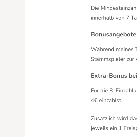
Die Mindesteinzah
innerhalb von 7 T
Bonusangebote 
Während meines Te
Stammspieler zur 
Extra-Bonus bei
Für die 8. Einzah
4€ einzahlst.
Zusätzlich wird da
jeweils ein 1 Frei