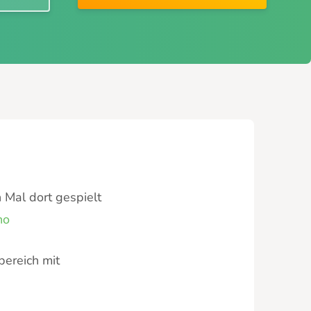
 Mal dort gespielt
no
bereich mit