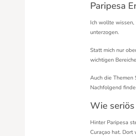
Paripesa 
Ich wollte wissen,
unterzogen.
Statt mich nur ober
wichtigen Bereich
Auch die Themen S
Nachfolgend finde
Wie seriös 
Hinter Paripesa s
Curaçao hat. Dort 