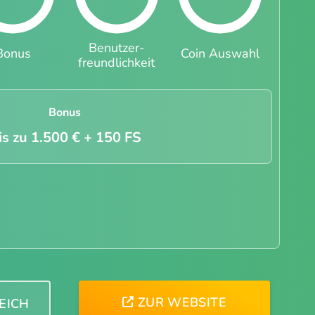
Benutzer-
Bonus
Coin Auswahl
freundlichkeit
Bonus
is zu 1.500 € + 150 FS
ZUR WEBSITE
EICH