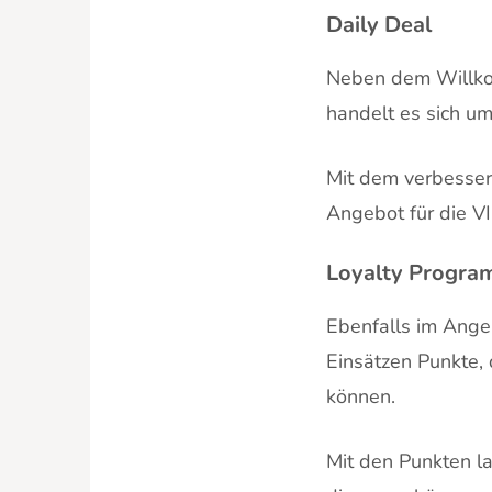
Daily Deal
Neben dem Willkom
handelt es sich u
Mit dem verbessert
Angebot für die VI
Loyalty Progr
Ebenfalls im Angeb
Einsätzen Punkte, 
können.
Mit den Punkten la