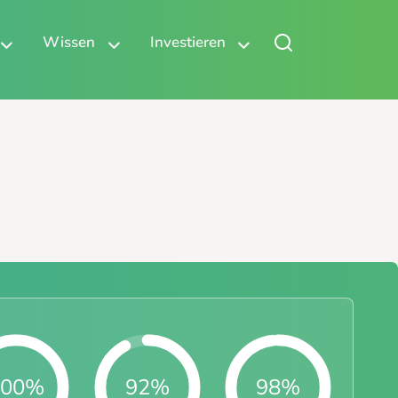
Wissen
Investieren
100%
92%
98%