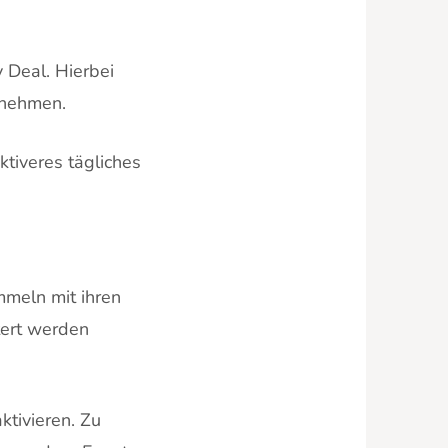
Deal. Hierbei
 nehmen.
tiveres tägliches
mmeln mit ihren
tert werden
ktivieren. Zu