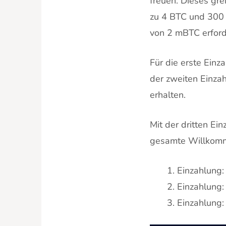
freuen. Dieses grei
zu 4 BTC und 300 F
von 2 mBTC erforde
Für die erste Einz
der zweiten Einza
erhalten.
Mit der dritten Ei
gesamte Willkomme
Einzahlung:
Einzahlung:
Einzahlung: