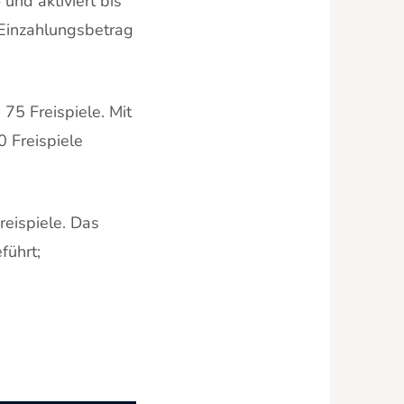
 und aktiviert bis
n Einzahlungsbetrag
75 Freispiele. Mit
 Freispiele
reispiele. Das
führt;