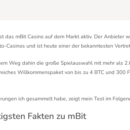
ist das mBit Casino auf dem Markt aktiv. Der Anbieter w
to-Casinos und ist heute einer der bekanntesten Vertret
dem Weg dahin die große Spielauswahl mit mehr als 2.
reiches Willkommenspaket von bis zu 4 BTC und 300 Fre
rungen ich gesammelt habe, zeigt mein Test im Folgen
tigsten Fakten zu mBit