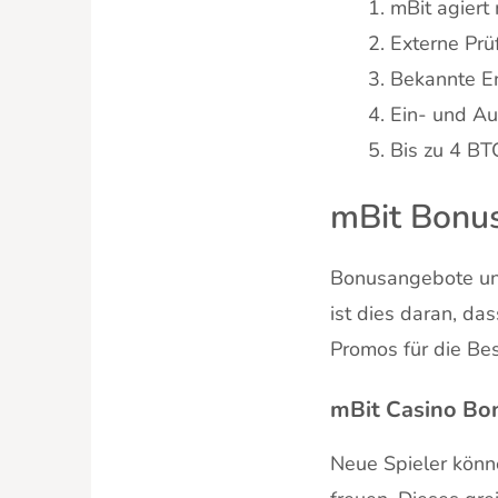
mBit agiert
Externe Prü
Bekannte En
Ein- und A
Bis zu 4 BT
mBit Bonu
Bonusangebote und
ist dies daran, d
Promos für die Be
mBit Casino Bo
Neue Spieler könn