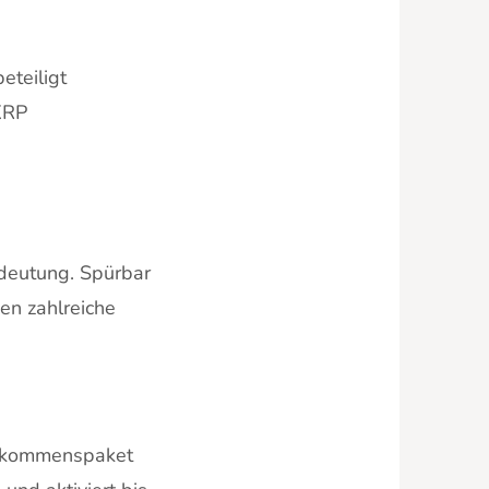
eteiligt
XRP
deutung. Spürbar
en zahlreiche
llkommenspaket