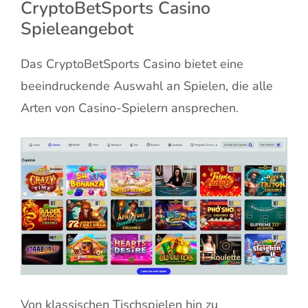
CryptoBetSports Casino
Spieleangebot
Das CryptoBetSports Casino bietet eine
beeindruckende Auswahl an Spielen, die alle
Arten von Casino-Spielern ansprechen.
Von klassischen Tischspielen hin zu