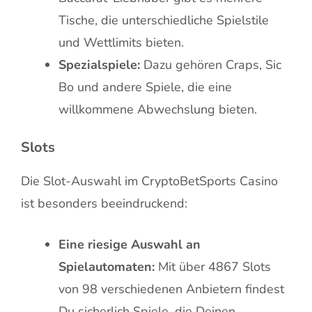
Tische, die unterschiedliche Spielstile
und Wettlimits bieten.
Spezialspiele:
Dazu gehören Craps, Sic
Bo und andere Spiele, die eine
willkommene Abwechslung bieten.
Slots
Die Slot-Auswahl im CryptoBetSports Casino
ist besonders beeindruckend:
Eine riesige Auswahl an
Spielautomaten:
Mit über 4867 Slots
von 98 verschiedenen Anbietern findest
Du sicherlich Spiele, die Deinen