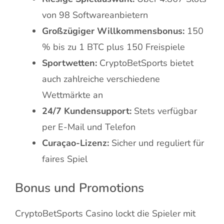
von 98 Softwareanbietern
Großzügiger Willkommensbonus:
150
% bis zu 1 BTC plus 150 Freispiele
Sportwetten:
CryptoBetSports bietet
auch zahlreiche verschiedene
Wettmärkte an
24/7 Kundensupport:
Stets verfügbar
per E-Mail und Telefon
Curaçao-Lizenz:
Sicher und reguliert für
faires Spiel
Bonus und Promotions
CryptoBetSports Casino lockt die Spieler mit