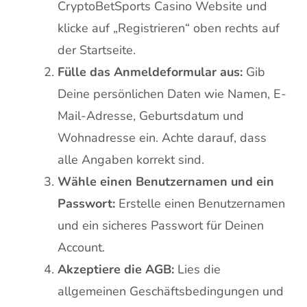
CryptoBetSports Casino Website und
klicke auf „Registrieren“ oben rechts auf
der Startseite.
Fülle das Anmeldeformular aus:
Gib
Deine persönlichen Daten wie Namen, E-
Mail-Adresse, Geburtsdatum und
Wohnadresse ein. Achte darauf, dass
alle Angaben korrekt sind.
Wähle einen Benutzernamen und ein
Passwort:
Erstelle einen Benutzernamen
und ein sicheres Passwort für Deinen
Account.
Akzeptiere die AGB:
Lies die
allgemeinen Geschäftsbedingungen und