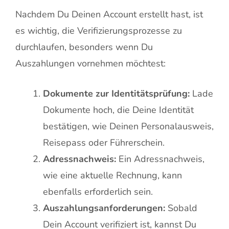
Nachdem Du Deinen Account erstellt hast, ist
es wichtig, die Verifizierungsprozesse zu
durchlaufen, besonders wenn Du
Auszahlungen vornehmen möchtest:
Dokumente zur Identitätsprüfung:
Lade
Dokumente hoch, die Deine Identität
bestätigen, wie Deinen Personalausweis,
Reisepass oder Führerschein.
Adressnachweis:
Ein Adressnachweis,
wie eine aktuelle Rechnung, kann
ebenfalls erforderlich sein.
Auszahlungsanforderungen:
Sobald
Dein Account verifiziert ist, kannst Du