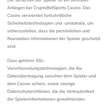
Die Sicherheit der Spieler ist ein zentrales
Anliegen bei CryptoBetSports Casino. Das
Casino verwendet fortschrittliche
Sicherheitstechnologien und -protokolle, um
sicherzustellen, dass die persönlichen und
finanziellen Informationen der Spieler geschützt
sind.
Dazu gehören SSL-
Verschlüsselungstechnologien, die die
Datenübertragung zwischen dem Spieler und
dem Casino sichern, sowie strenge
Datenschutzrichtlinien, die die Vertraulichkeit
der Spielerinformationen gewährleisten.