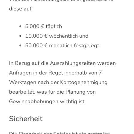
diese auf:
5.000 € täglich
10.000 € wöchentlich und
50.000 € monatlich festgelegt
In Bezug auf die Auszahlungszeiten werden
Anfragen in der Regel innerhalb von 7
Werktagen nach der Kontogenehmigung
bearbeitet, was für die Planung von
Gewinnabhebungen wichtig ist.
Sicherheit