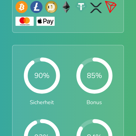
,
,
,
,
,
,
,
,
90%
85%
Sicherheit
Bonus