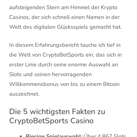
aufsteigenden Stern am Himmel der Krypto
Casinos, der sich schnell einen Namen in der
Welt des digitalen Glücksspiels gemacht hat.
In diesem Erfahrungsbericht tauche ich tief in
die Welt von CryptoBetSports ein, das sich in
erster Linie durch seine enorme Auswahl an
Slots und seinen hervorragenden
Willkommensbonus von bis zu einem Bitcoin
auszeichnet.
Die 5 wichtigsten Fakten zu
CryptoBetSports Casino
Riesige Spielauswahl:
Über 4.867 Slots