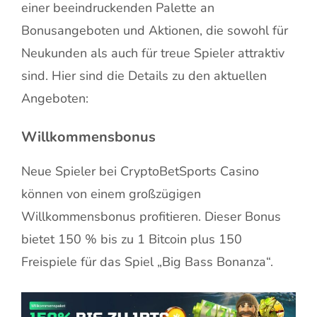
einer beeindruckenden Palette an
Bonusangeboten und Aktionen, die sowohl für
Neukunden als auch für treue Spieler attraktiv
sind. Hier sind die Details zu den aktuellen
Angeboten:
Willkommensbonus
Neue Spieler bei CryptoBetSports Casino
können von einem großzügigen
Willkommensbonus profitieren. Dieser Bonus
bietet 150 % bis zu 1 Bitcoin plus 150
Freispiele für das Spiel „Big Bass Bonanza“.