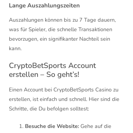
Lange Auszahlungszeiten
Auszahlungen können bis zu 7 Tage dauern,
was für Spieler, die schnelle Transaktionen
bevorzugen, ein signifikanter Nachteil sein
kann.
CryptoBetSports Account
erstellen – So geht’s!
Einen Account bei CryptoBetSports Casino zu
erstellen, ist einfach und schnell. Hier sind die
Schritte, die Du befolgen solltest:
Besuche die Website:
Gehe auf die