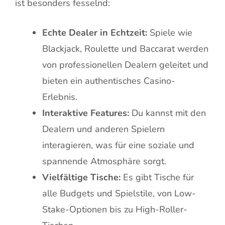
ist besonders fesselnd:
Echte Dealer in Echtzeit:
Spiele wie
Blackjack, Roulette und Baccarat werden
von professionellen Dealern geleitet und
bieten ein authentisches Casino-
Erlebnis.
Interaktive Features:
Du kannst mit den
Dealern und anderen Spielern
interagieren, was für eine soziale und
spannende Atmosphäre sorgt.
Vielfältige Tische:
Es gibt Tische für
alle Budgets und Spielstile, von Low-
Stake-Optionen bis zu High-Roller-