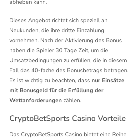
abheben kann.
Dieses Angebot richtet sich speziell an
Neukunden, die ihre dritte Einzahlung
vornehmen. Nach der Aktivierung des Bonus
haben die Spieler 30 Tage Zeit, um die
Umsatzbedingungen zu erfüllen, die in diesem
Fall das 40-fache des Bonusbetrags betragen.
Es ist wichtig zu beachten, dass
nur Einsätze
mit Bonusgeld für die Erfüllung der
Wettanforderungen
zählen.
CryptoBetSports Casino Vorteile
Das CryptoBetSports Casino bietet eine Reihe