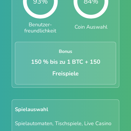
93%
84%
Benutzer-
Coin Auswahl
freundlichkeit
Bonus
150 % bis zu 1 BTC + 150
Freispiele
Spielauswahl
Spielautomaten, Tischspiele, Live Casino