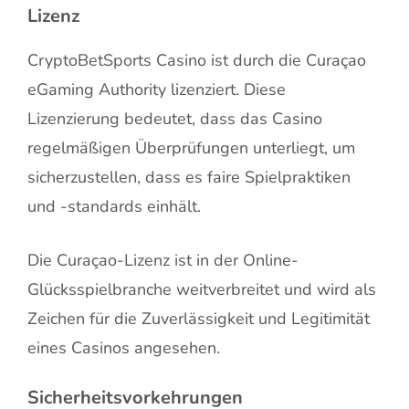
Lizenz
CryptoBetSports Casino ist durch die Curaçao
eGaming Authority lizenziert. Diese
Lizenzierung bedeutet, dass das Casino
regelmäßigen Überprüfungen unterliegt, um
sicherzustellen, dass es faire Spielpraktiken
und -standards einhält.
Die Curaçao-Lizenz ist in der Online-
Glücksspielbranche weitverbreitet und wird als
Zeichen für die Zuverlässigkeit und Legitimität
eines Casinos angesehen.
Sicherheitsvorkehrungen