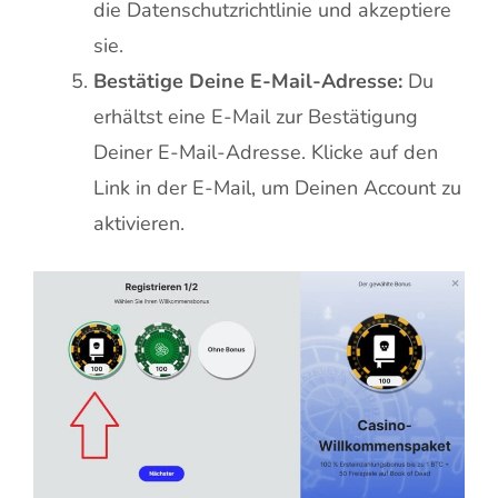
die Datenschutzrichtlinie und akzeptiere
sie.
Bestätige Deine E-Mail-Adresse:
Du
erhältst eine E-Mail zur Bestätigung
Deiner E-Mail-Adresse. Klicke auf den
Link in der E-Mail, um Deinen Account zu
aktivieren.