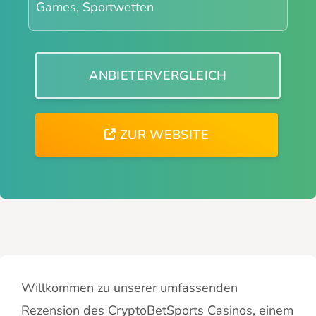
Games, Sportwetten
ANBIETERVERGLEICH
ZUR WEBSITE
Willkommen zu unserer umfassenden
Rezension des CryptoBetSports Casinos, einem