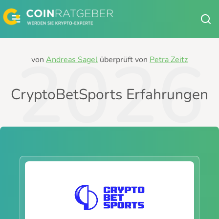
Zum
Inhalt
springen
2026
von
Andreas Sagel
überprüft von
Petra Zeitz
CryptoBetSports Erfahrungen