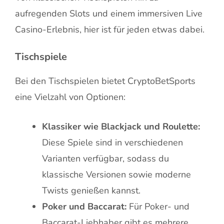
aufregenden Slots und einem immersiven Live
Casino-Erlebnis, hier ist für jeden etwas dabei.
Tischspiele
Bei den Tischspielen bietet CryptoBetSports
eine Vielzahl von Optionen:
Klassiker wie Blackjack und Roulette:
Diese Spiele sind in verschiedenen
Varianten verfügbar, sodass du
klassische Versionen sowie moderne
Twists genießen kannst.
Poker und Baccarat:
Für Poker- und
Baccarat-Liebhaber gibt es mehrere