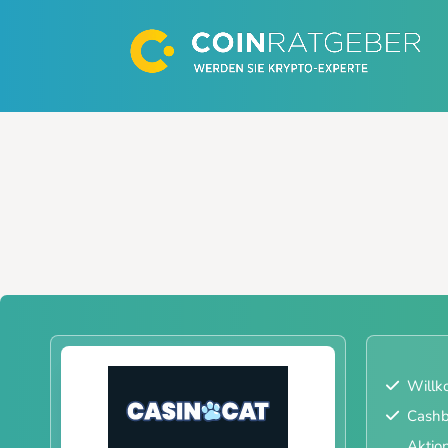
Zum
Inhalt
springen
Willk
Cashb
Aktio