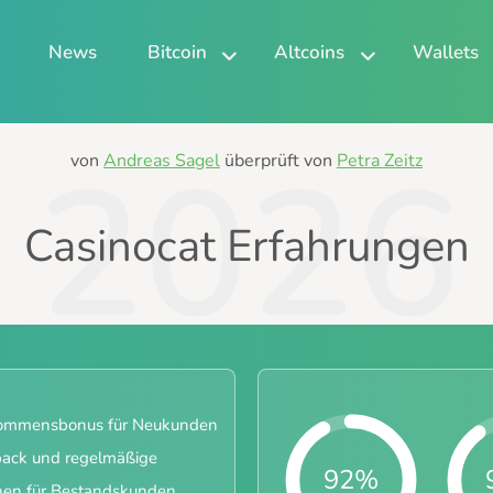
News
Bitcoin
Altcoins
Wallets
2026
von
Andreas Sagel
überprüft von
Petra Zeitz
Casinocat Erfahrungen
ommensbonus für Neukunden
ack und regelmäßige
92%
nen für Bestandskunden