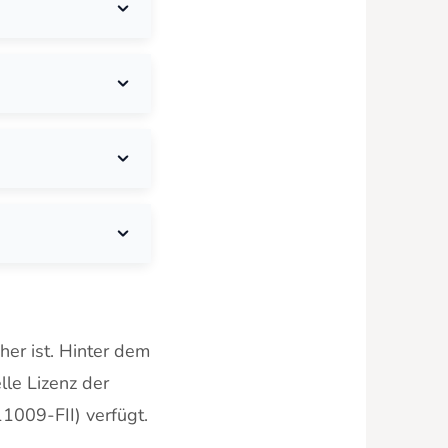
her ist. Hinter dem
lle Lizenz der
1009-FII) verfügt.