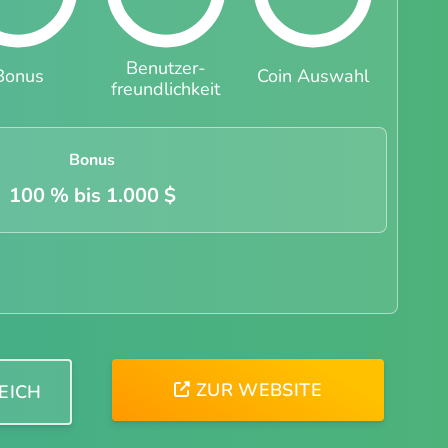
Benutzer-
Bonus
Coin Auswahl
freundlichkeit
Bonus
100 % bis 1.000 $
ZUR WEBSITE
EICH