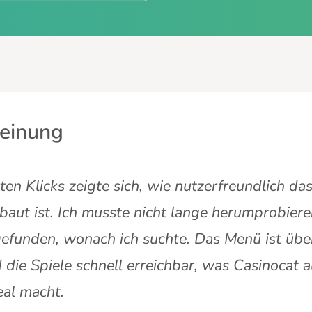
einung
en Klicks zeigte sich, wie nutzerfreundlich da
aut ist. Ich musste nicht lange herumprobiere
gefunden, wonach ich suchte. Das Menü ist über
 die Spiele schnell erreichbar, was Casinocat a
eal macht.