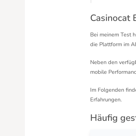
Casinocat
Bei meinem Test h
die Plattform im Al
Neben den verfügba
mobile Performanc
Im Folgenden find
Erfahrungen.
Häufig ges