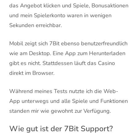
das Angebot klicken und Spiele, Bonusaktionen
und mein Spielerkonto waren in wenigen
Sekunden erreichbar.
Mobil zeigt sich 7Bit ebenso benutzerfreundlich
wie am Desktop. Eine App zum Herunterladen
gibt es nicht. Stattdessen läuft das Casino
direkt im Browser.
Während meines Tests nutzte ich die Web-
App unterwegs und alle Spiele und Funktionen
standen mir wie gewohnt zur Verfügung.
Wie gut ist der 7Bit Support?