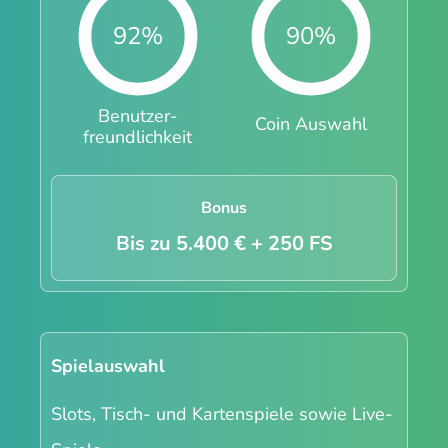
92%
90%
Benutzer-
Coin Auswahl
freundlichkeit
Bonus
Bis zu 5.400 € + 250 FS
Spielauswahl
Slots, Tisch- und Kartenspiele sowie Live-