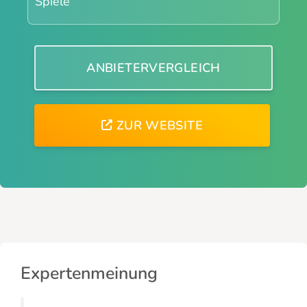
Spiele
ANBIETERVERGLEICH
ZUR WEBSITE
Expertenmeinung