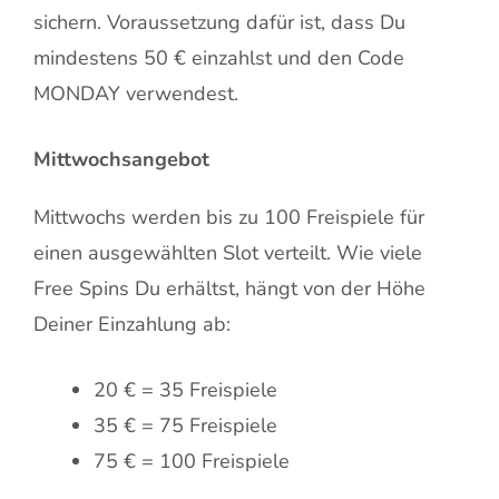
sichern. Voraussetzung dafür ist, dass Du
mindestens 50 € einzahlst und den Code
MONDAY verwendest.
Mittwochsangebot
Mittwochs werden bis zu 100 Freispiele für
einen ausgewählten Slot verteilt. Wie viele
Free Spins Du erhältst, hängt von der Höhe
Deiner Einzahlung ab:
20 € = 35 Freispiele
35 € = 75 Freispiele
75 € = 100 Freispiele