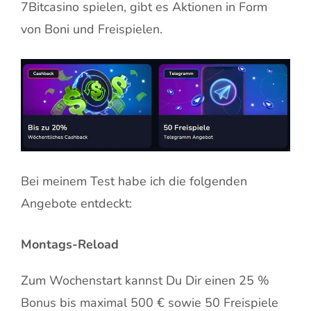
7Bitcasino spielen, gibt es Aktionen in Form
von Boni und Freispielen.
Bei meinem Test habe ich die folgenden
Angebote entdeckt:
Montags-Reload
Zum Wochenstart kannst Du Dir einen 25 %
Bonus bis maximal 500 € sowie 50 Freispiele