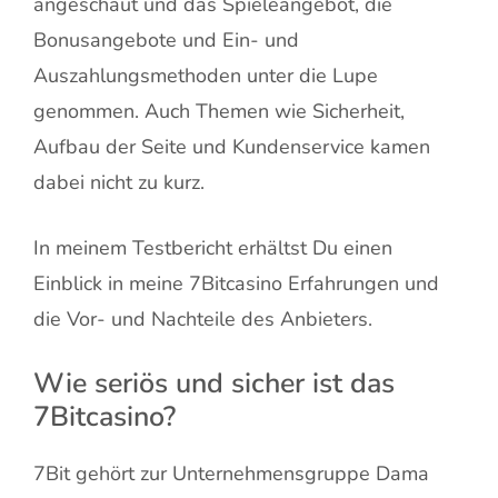
angeschaut und das Spieleangebot, die
Bonusangebote und Ein- und
Auszahlungsmethoden unter die Lupe
genommen. Auch Themen wie Sicherheit,
Aufbau der Seite und Kundenservice kamen
dabei nicht zu kurz.
In meinem Testbericht erhältst Du einen
Einblick in meine 7Bitcasino Erfahrungen und
die Vor- und Nachteile des Anbieters.
Wie seriös und sicher ist das
7Bitcasino?
7Bit gehört zur Unternehmensgruppe Dama