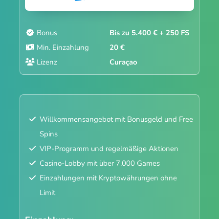
Bonus
Bis zu 5.400 € + 250 FS
Min. Einzahlung
20 €
Lizenz
Curaçao
Willkommensangebot mit Bonusgeld und Free
Spins
VIP-Programm und regelmäßige Aktionen
Casino-Lobby mit über 7.000 Games
Einzahlungen mit Kryptowährungen ohne
Limit