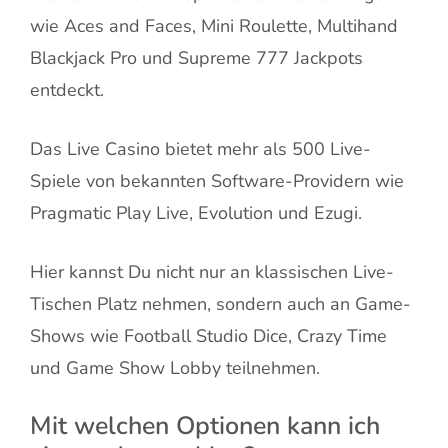
wie Aces and Faces, Mini Roulette, Multihand
Blackjack Pro und Supreme 777 Jackpots
entdeckt.
Das Live Casino bietet mehr als 500 Live-
Spiele von bekannten Software-Providern wie
Pragmatic Play Live, Evolution und Ezugi.
Hier kannst Du nicht nur an klassischen Live-
Tischen Platz nehmen, sondern auch an Game-
Shows wie Football Studio Dice, Crazy Time
und Game Show Lobby teilnehmen.
Mit welchen Optionen kann ich