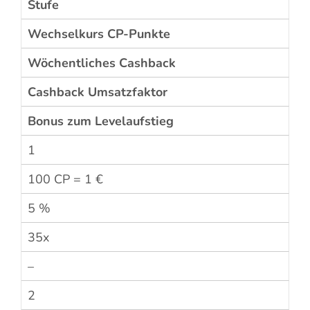
Stufe
Wechselkurs CP-Punkte
Wöchentliches Cashback
Cashback Umsatzfaktor
Bonus zum Levelaufstieg
1
100 CP = 1 €
5 %
35x
–
2