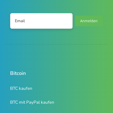
Anmelden
Bitcoin
BTC kaufen
BTC mit PayPal kaufen