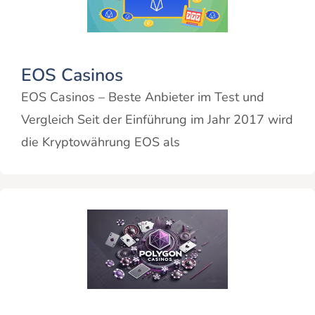
EOS Casinos
EOS Casinos – Beste Anbieter im Test und
Vergleich Seit der Einführung im Jahr 2017 wird
die Kryptowährung EOS als