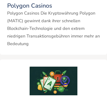
Polygon Casinos
Polygon Casinos Die Kryptowährung Polygon
(MATIC) gewinnt dank ihrer schnellen
Blockchain-Technologie und den extrem
niedrigen Transaktionsgebühren immer mehr an
Bedeutung