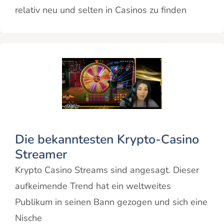
relativ neu und selten in Casinos zu finden
Die bekanntesten Krypto-Casino
Streamer
Krypto Casino Streams sind angesagt. Dieser
aufkeimende Trend hat ein weltweites
Publikum in seinen Bann gezogen und sich eine
Nische