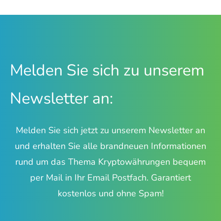
Melden Sie sich zu unserem
Newsletter an:
Melden Sie sich jetzt zu unserem Newsletter an
und erhalten Sie alle brandneuen Informationen
rund um das Thema Kryptowährungen bequem
per Mail in Ihr Email Postfach. Garantiert
kostenlos und ohne Spam!