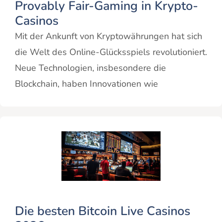
Provably Fair-Gaming in Krypto-
Casinos
Mit der Ankunft von Kryptowährungen hat sich
die Welt des Online-Glücksspiels revolutioniert.
Neue Technologien, insbesondere die
Blockchain, haben Innovationen wie
Die besten Bitcoin Live Casinos